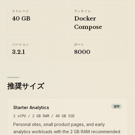
ストレージ
ランタイム
40 GB
Docker
Compose
バージョン
ポート
3.2.1
8000
推奨サイズ
標準
Starter Analytics
2 vCPU / 2 GB RAM / 40 GB SSD
Personal sites, small product pages, and early
analytics workloads with the 2 GB RAM recommended