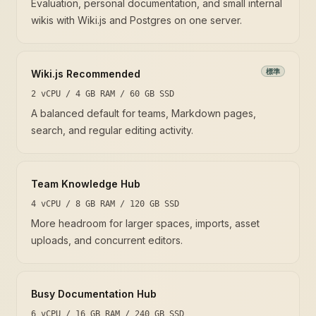
Evaluation, personal documentation, and small internal
wikis with Wiki.js and Postgres on one server.
標準
Wiki.js Recommended
2 vCPU / 4 GB RAM / 60 GB SSD
A balanced default for teams, Markdown pages,
search, and regular editing activity.
Team Knowledge Hub
4 vCPU / 8 GB RAM / 120 GB SSD
More headroom for larger spaces, imports, asset
uploads, and concurrent editors.
Busy Documentation Hub
6 vCPU / 16 GB RAM / 240 GB SSD