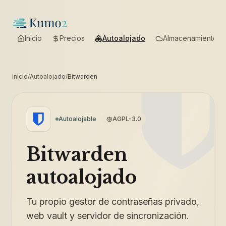
Inicio
Precios
Autoalojado
Almacenamiento
Inicio
/
Autoalojado
/
Bitwarden
Autoalojable
AGPL-3.0
Bitwarden
autoalojado
Tu propio gestor de contraseñas privado,
web vault y servidor de sincronización.