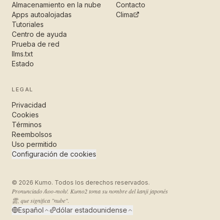
Almacenamiento en la nube
Contacto
Apps autoalojadas
Clima
Tutoriales
Centro de ayuda
Prueba de red
llms.txt
Estado
LEGAL
Privacidad
Cookies
Términos
Reembolsos
Uso permitido
Configuración de cookies
©
2026
Kumo. Todos los derechos reservados.
Pronunciado /koo-moh/. Kumo2 toma su nombre del kanji japonés
雲, que significa "nube".
Español
dólar estadounidense