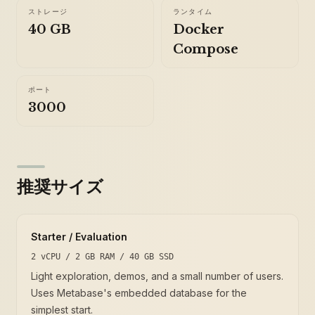
ストレージ
ランタイム
40 GB
Docker
Compose
ポート
3000
推奨サイズ
Starter / Evaluation
2 vCPU / 2 GB RAM / 40 GB SSD
Light exploration, demos, and a small number of users.
Uses Metabase's embedded database for the
simplest start.