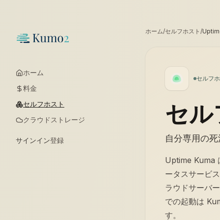
ホーム
/
セルフホスト
/
Uptim
ホーム
セルフホ
料金
セル
セルフホスト
クラウドストレージ
自分専用の死
サインイン
登録
Uptime 
ータスサービス
ラウドサーバーに
での起動は K
す。