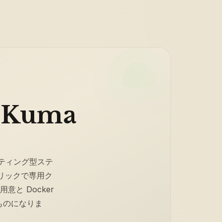
 Kuma
スティング型ステ
クリックで専用ク
意と Docker
ものになりま