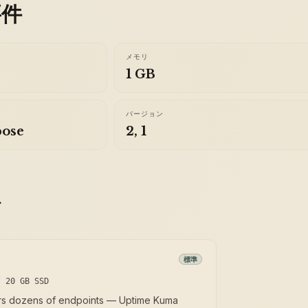
要件
メモリ
1 GB
バージョン
ose
2, 1
ズ
標準
/ 20 GB SSD
rs dozens of endpoints — Uptime Kuma