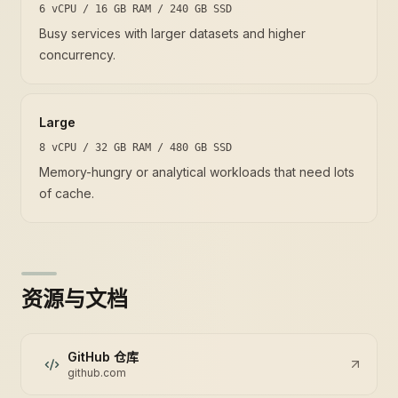
6 vCPU / 16 GB RAM / 240 GB SSD
Busy services with larger datasets and higher
concurrency.
Large
8 vCPU / 32 GB RAM / 480 GB SSD
Memory-hungry or analytical workloads that need lots
of cache.
资源与文档
GitHub 仓库
github.com