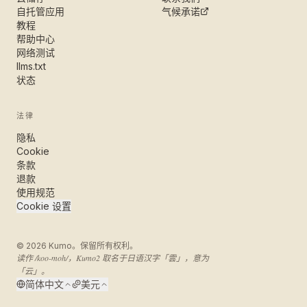
自托管应用
气候承诺
教程
帮助中心
网络测试
llms.txt
状态
法律
隐私
Cookie
条款
退款
使用规范
Cookie 设置
©
2026
Kumo。保留所有权利。
读作 /koo-moh/，Kumo2 取名于日语汉字「雲」，意为
「云」。
简体中文
美元