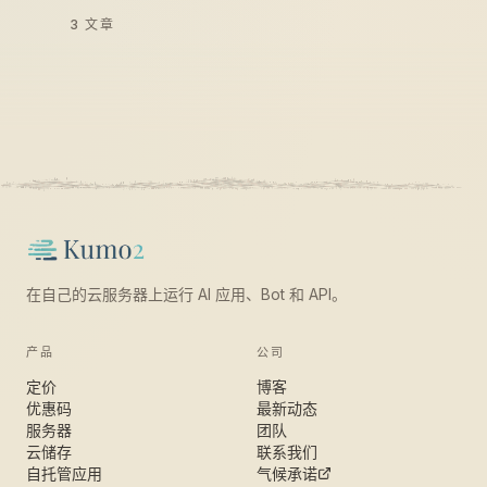
3
文章
在自己的云服务器上运行 AI 应用、Bot 和 API。
产品
公司
定价
博客
优惠码
最新动态
服务器
团队
云储存
联系我们
自托管应用
气候承诺