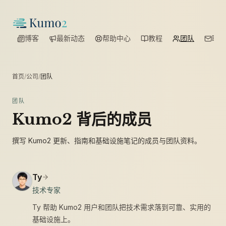
博客
最新动态
帮助中心
教程
团队
联系
首页
/
公司
/
团队
团队
Kumo2 背后的成员
撰写 Kumo2 更新、指南和基础设施笔记的成员与团队资料。
Ty
技术专家
Ty 帮助 Kumo2 用户和团队把技术需求落到可靠、实用的
基础设施上。