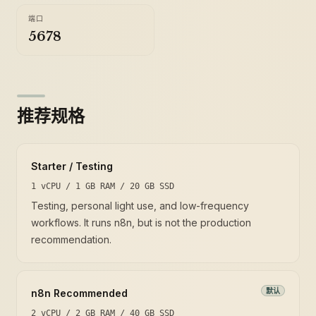
端口
5678
推荐规格
Starter / Testing
1 vCPU / 1 GB RAM / 20 GB SSD
Testing, personal light use, and low-frequency
workflows. It runs n8n, but is not the production
recommendation.
默认
n8n Recommended
2 vCPU / 2 GB RAM / 40 GB SSD