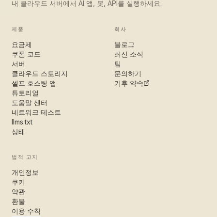
내 클라우드 서버에서 AI 앱, 봇, API를 실행하세요.
제품
회사
요금제
블로그
쿠폰 코드
최신 소식
서버
팀
클라우드 스토리지
문의하기
셀프 호스팅 앱
기후 약속
튜토리얼
도움말 센터
네트워크 테스트
llms.txt
상태
법적 고지
개인정보
쿠키
약관
환불
이용 수칙