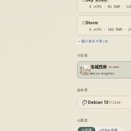
最受歡迎
4
vCPU ·
8G
RAM ·
12
Storm
6
vCPU ·
16G
RAM ·
2
顯示更多方案
(
3
)
Thunder
8
vCPU ·
32G
RAM ·
4
區域
Stratus
洛城西岸
us-west
16
vCPU ·
64G
RAM ·
Los Angeles
Nimbus
系統
24
vCPU ·
96G
RAM ·
Debian 13
trixie
驗證
密碼
SSH 金鑰