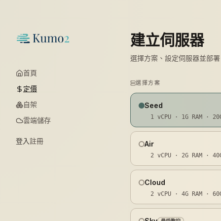
建立伺服器
選擇方案、設定伺服器並部署
首頁
選擇方案
定價
自架
Seed
1
vCPU ·
1G
RAM ·
20
雲端儲存
登入
註冊
Air
2
vCPU ·
2G
RAM ·
40
Cloud
2
vCPU ·
4G
RAM ·
60
Sky