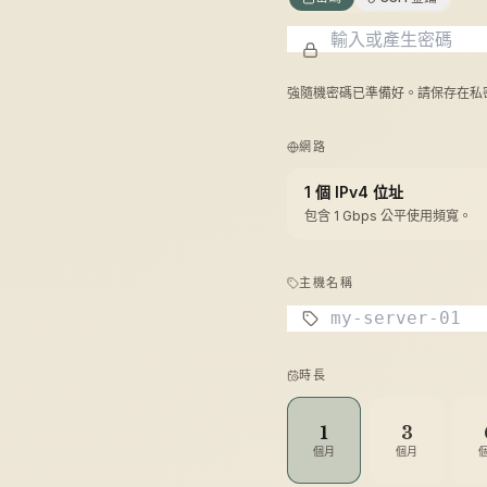
強隨機密碼已準備好。請保存在私
網路
1 個 IPv4 位址
包含 1 Gbps 公平使用頻寬。
主機名稱
時長
1
3
個月
個月