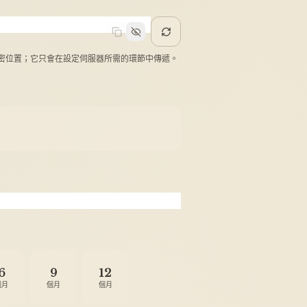
產生
密位置；它只會在設定伺服器所需的環節中傳遞。
6
9
12
個月
個月
個月