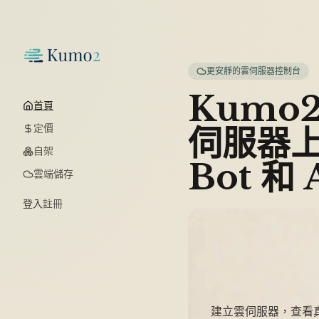
更安靜的雲伺服器控制台
Kumo
首頁
定價
伺服器上
自架
Bot 和 
雲端儲存
登入
註冊
建立雲伺服器，查看